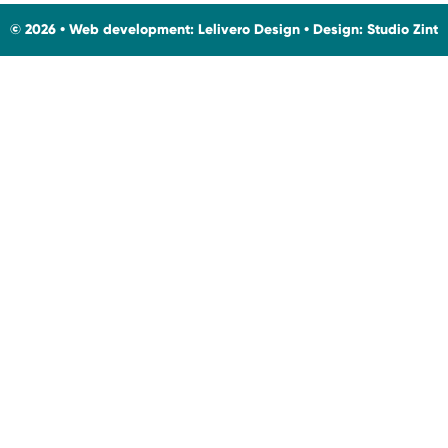
© 2026 • Web development:
Lelivero Design
• Design:
Studio Zint