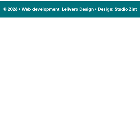
© 2026 • Web development:
Lelivero Design
• Design:
Studio Zint