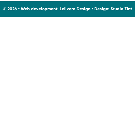
© 2026 • Web development:
Lelivero Design
• Design:
Studio Zint