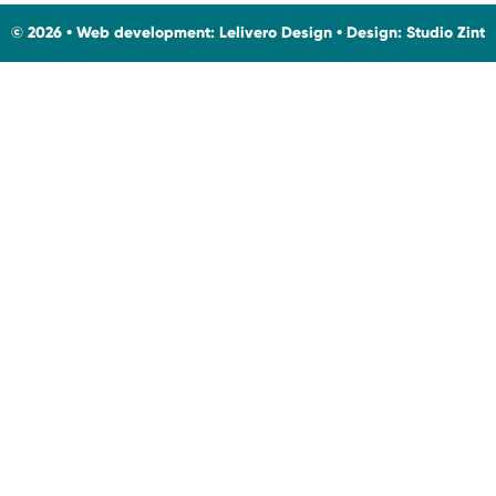
© 2026 • Web development:
Lelivero Design
• Design:
Studio Zint