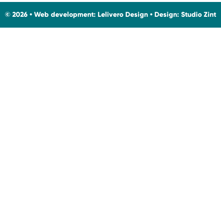
© 2026 • Web development:
Lelivero Design
• Design:
Studio Zint