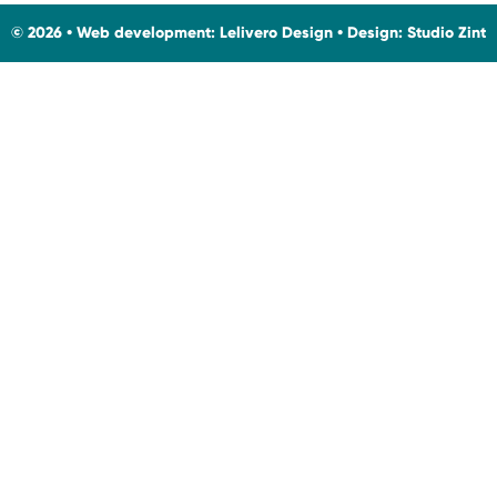
© 2026 • Web development:
Lelivero Design
• Design:
Studio Zint