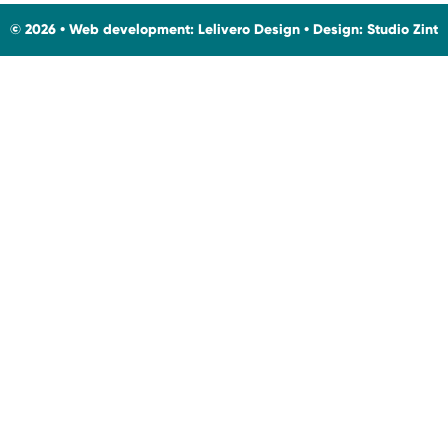
© 2026 • Web development:
Lelivero Design
• Design:
Studio Zint